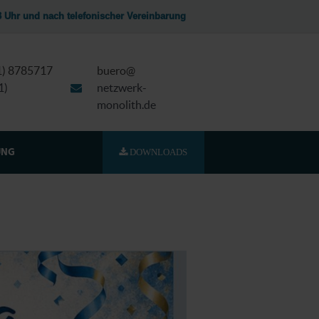
13 Uhr und nach telefonischer Vereinbarung
51) 8785717
buero@
1)
netzwerk-
monolith.de
DOWNLOADS
UNG