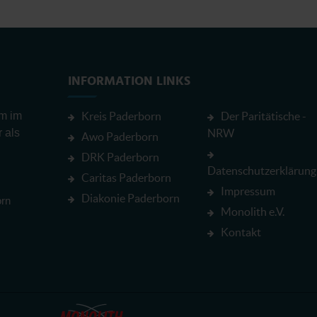
INFORMATION LINKS
em im
Kreis Paderborn
Der Paritätische -
r als
NRW
Awo Paderborn
DRK Paderborn
Datenschutzerklärung
Caritas Paderborn
Impressum
Diakonie Paderborn
orn
Monolith e.V.
Kontakt