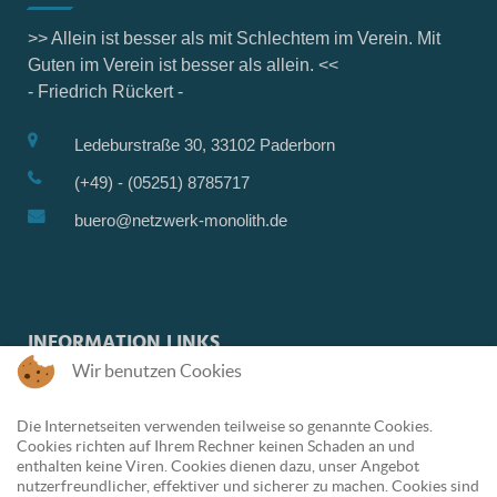
>> Allein ist besser als mit Schlechtem im Verein. Mit
Guten im Verein ist besser als allein. <<
- Friedrich Rückert -
Ledeburstraße 30, 33102 Paderborn
(+49) - (05251) 8785717
buero@netzwerk-monolith.de
INFORMATION LINKS
Wir benutzen Cookies
Kreis Paderborn
Der Paritätische - NRW
Die Internetseiten verwenden teilweise so genannte Cookies.
Awo Paderborn
Datenschutzerklärung
Cookies richten auf Ihrem Rechner keinen Schaden an und
DRK Paderborn
Impressum
enthalten keine Viren. Cookies dienen dazu, unser Angebot
nutzerfreundlicher, effektiver und sicherer zu machen. Cookies sind
Caritas Paderborn
Monolith e.V.