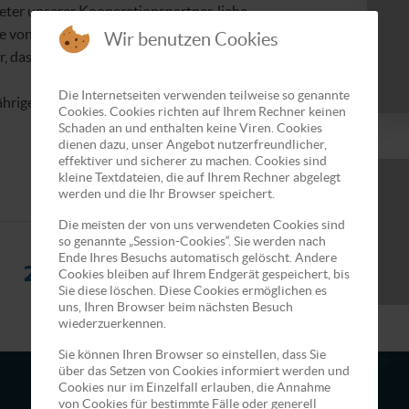
eter unserer Kooperationspartner, liebe
 von Monolith, heute ist ein besonderer Tag für
Wir benutzen Cookies
, dass Sie ihn gemeinsam mit uns feiern.
Die Internetseiten verwenden teilweise so genannte
ährigen Jubiläum!
Cookies. Cookies richten auf Ihrem Rechner keinen
Schaden an und enthalten keine Viren. Cookies
dienen dazu, unser Angebot nutzerfreundlicher,
effektiver und sicherer zu machen. Cookies sind
kleine Textdateien, die auf Ihrem Rechner abgelegt
werden und die Ihr Browser speichert.
Die meisten der von uns verwendeten Cookies sind
so genannte „Session-Cookies“. Sie werden nach
Ende Ihres Besuchs automatisch gelöscht. Andere
2026
Cookies bleiben auf Ihrem Endgerät gespeichert, bis
Sie diese löschen. Diese Cookies ermöglichen es
uns, Ihren Browser beim nächsten Besuch
wiederzuerkennen.
Sie können Ihren Browser so einstellen, dass Sie
über das Setzen von Cookies informiert werden und
Cookies nur im Einzelfall erlauben, die Annahme
Die letzten Nachrichten - Juli 2026
von Cookies für bestimmte Fälle oder generell