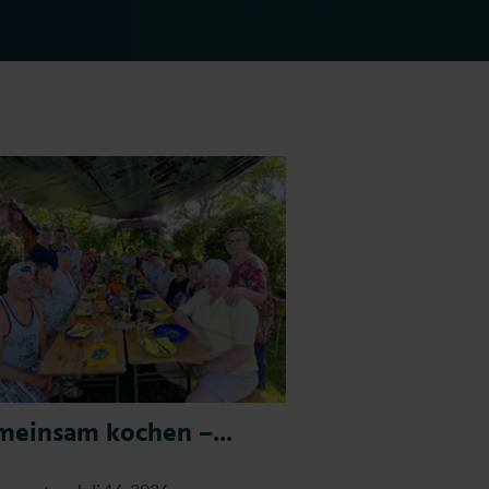
einsam kochen –...
Monolith - Ju