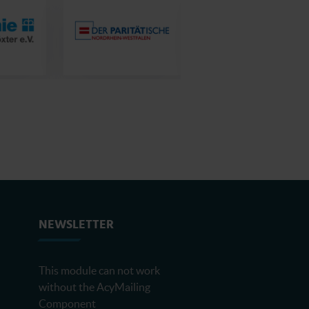
NEWSLETTER
This module can not work
without the AcyMailing
Component