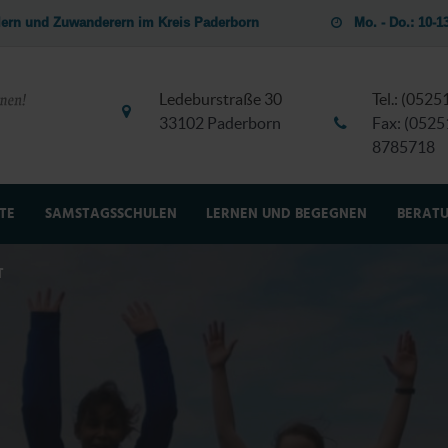
dlern und Zuwanderern im Kreis Paderborn
Mo. - Do.: 10-
Ledeburstraße 30
Tel.: (052
33102 Paderborn
Fax: (0525
8785718
TE
SAMSTAGSSCHULEN
LERNEN UND BEGEGNEN
BERAT
T