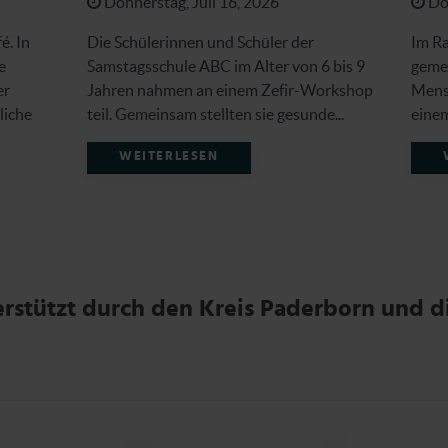
Donnerstag, Juli 16, 2026
Don
é. In
Die Schülerinnen und Schüler der
Im Ra
e
Samstagsschule ABC im Alter von 6 bis 9
gemei
er
Jahren nahmen an einem Zefir-Workshop
Mensc
liche
teil. Gemeinsam stellten sie gesunde...
eine
WEITERLESEN
erstützt durch den Kreis Paderborn und 