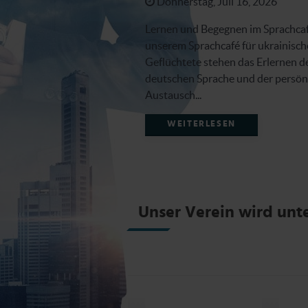
Donnerstag, Juli 16, 2026
22, 2026
Lernen und Begegnen im Sprachcaf
unserem Sprachcafé für ukrainisch
 Wochen waren für die
Geflüchtete stehen das Erlernen d
d Schüler der ABC-
deutschen Sprache und der persön
reich an besonderen
Austausch...
d schönen Begegnungen. Am
WEITERLESEN
SEN
Unser Verein wird unt