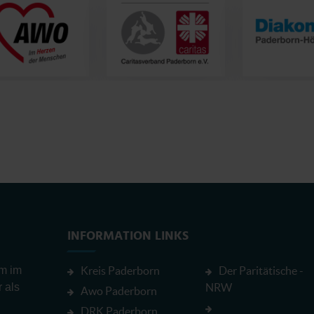
INFORMATION LINKS
em im
Kreis Paderborn
Der Paritätische -
r als
NRW
Awo Paderborn
DRK Paderborn