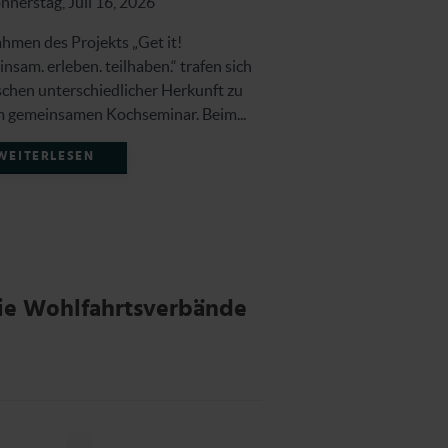
nerstag, Juli 16, 2026
Donnerstag, Juli 16,
hmen des Projekts „Get it!
Beim Internationalen F
nsam. erleben. teilhaben.“ trafen sich
der Stadt Paderborn am 
hen unterschiedlicher Herkunft zu
Neuhaus war unser Ver
m gemeinsamen Kochseminar. Beim...
Infostand vertreten. Ein
WEITERLESEN
WEITERLESEN
die Wohlfahrtsverbände