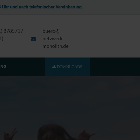
13 Uhr und nach telefonischer Vereinbarung
51) 8785717
buero@
1)
netzwerk-
monolith.de
DOWNLOADS
UNG