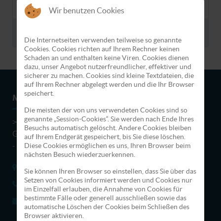
Zugriffe: 18529
Super User
Wir benutzen Cookies
Impressum
Geschrieben von
Zugriffe: 20627
Super User
Die Internetseiten verwenden teilweise so genannte
Cookies. Cookies richten auf Ihrem Rechner keinen
Schaden an und enthalten keine Viren. Cookies dienen
dazu, unser Angebot nutzerfreundlicher, effektiver und
sicherer zu machen. Cookies sind kleine Textdateien, die
auf Ihrem Rechner abgelegt werden und die Ihr Browser
speichert.
MONOLITH e.V
Die meisten der von uns verwendeten Cookies sind so
genannte „Session-Cookies“. Sie werden nach Ende Ihres
>> Allein ist besser als mit Schlechtem im Verein. Mit
Besuchs automatisch gelöscht. Andere Cookies bleiben
Guten im Verein ist besser als allein. <<
auf Ihrem Endgerät gespeichert, bis Sie diese löschen.
- Friedrich Rückert -
Diese Cookies ermöglichen es uns, Ihren Browser beim
nächsten Besuch wiederzuerkennen.
Ledeburstraße 30, 33102 Paderborn
Sie können Ihren Browser so einstellen, dass Sie über das
Setzen von Cookies informiert werden und Cookies nur
(+49) - (05251) 8785717
im Einzelfall erlauben, die Annahme von Cookies für
bestimmte Fälle oder generell ausschließen sowie das
buero@netzwerk-monolith.de
automatische Löschen der Cookies beim Schließen des
Browser aktivieren.